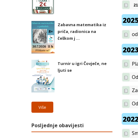
21
2025
Zabavna matematika iz
priča, radionica na
od
češkom j ...
2023
Pl
Turnir u igri Čovječe, ne
ljuti se
Od
Za
Od
Više
2022
Posljednje obavijesti
Sm