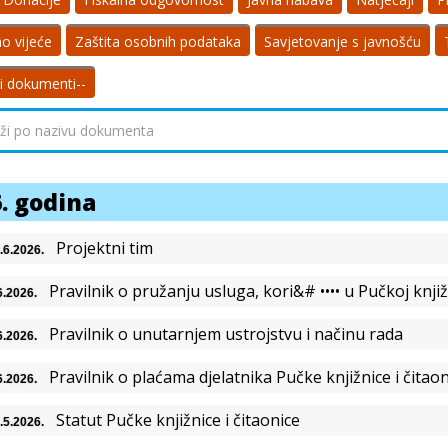
o vijeće
Zaštita osobnih podataka
Savjetovanje s javnošću
li dokumenti--
. godina
Projektni tim
.6.2026.
Pravilnik o pružanju usluga, kori&# •••• u Pučkoj knjižn
6.2026.
Pravilnik o unutarnjem ustrojstvu i načinu rada
6.2026.
Pravilnik o plaćama djelatnika Pučke knjižnice i čitaon
6.2026.
Statut Pučke knjižnice i čitaonice
.5.2026.