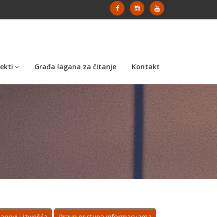
ekti
Građa lagana za čitanje
Kontakt
lanovi i izvješća
Pravo pristupa informacijama