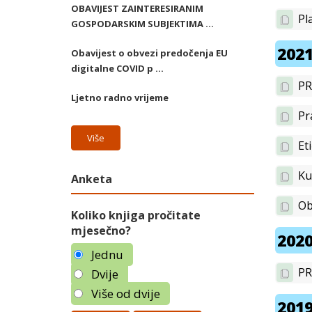
OBAVIJEST ZAINTERESIRANIM
Pl
GOSPODARSKIM SUBJEKTIMA ...
2021
Obavijest o obvezi predočenja EU
digitalne COVID p ...
PR
Ljetno radno vrijeme
Pr
Više
Et
Ku
Anketa
Ob
Koliko knjiga pročitate
mjesečno?
2020
Jednu
PR
Dvije
Više od dvije
2019