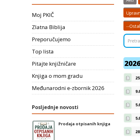
Upravn
Moj PKIČ
--Osta
Zlatna Biblija
Preporučujemo
Top lista
2026
Pitajte knjižničare
Knjiga o mom gradu
25
Međunarodni e-zbornik 2026
9.
5.
Posljednje novosti
5.
Prodaja otpisanih knjiga
28