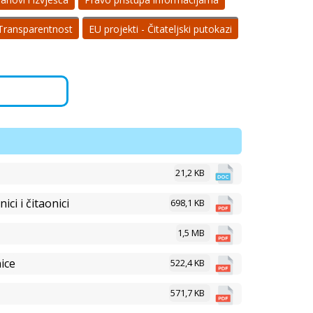
Transparentnost
EU projekti - Čitateljski putokazi
21,2 KB
ici i čitaonici
698,1 KB
1,5 MB
ice
522,4 KB
571,7 KB