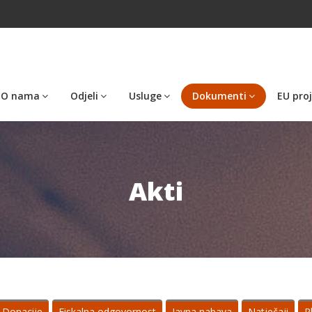
O nama
Odjeli
Usluge
Dokumenti
EU proj
Akti
Donacije
Fiskalna odgovornost
Javna nabava
Natječaji
P