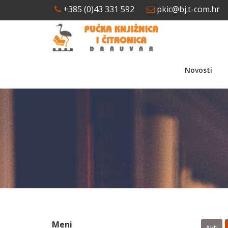
+385 (0)43 331 592
pkic@bj.t-com.hr
Novosti
Meni
Akti