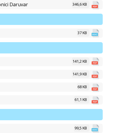
aonici Daruvar
346,6 KB
37 KB
141,2 KB
141,9 KB
68 KB
61,1 KB
99,5 KB