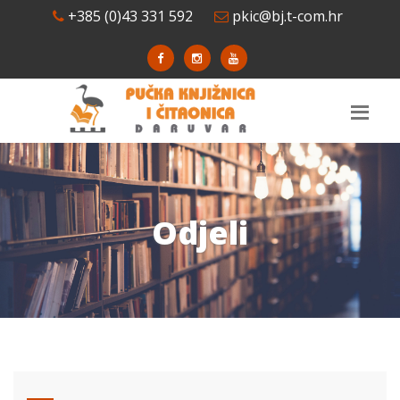
+385 (0)43 331 592
pkic@bj.t-com.hr
Odjeli