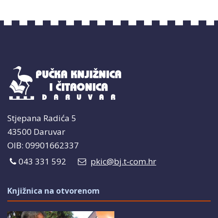
Stjepana Radića 5
43500 Daruvar
OIB: 09901662337
043 331 592
pkic@bj.t-com.hr
Knjižnica na otvorenom