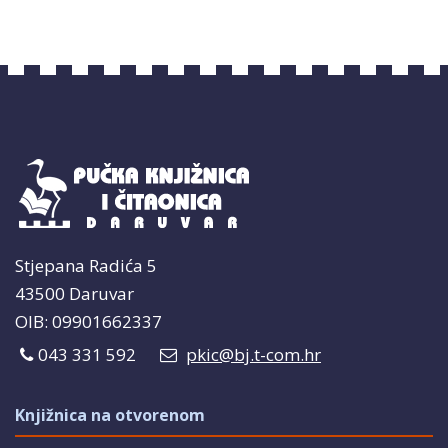
Stjepana Radića 5
43500 Daruvar
OIB: 09901662337
043 331 592
pkic@bj.t-com.hr
Knjižnica na otvorenom