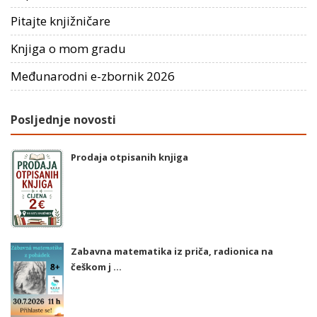
Pitajte knjižničare
Knjiga o mom gradu
Međunarodni e-zbornik 2026
Posljednje novosti
Prodaja otpisanih knjiga
Zabavna matematika iz priča, radionica na
češkom j ...