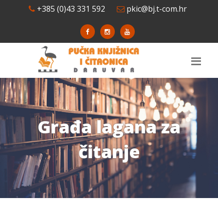
+385 (0)43 331 592
pkic@bj.t-com.hr
Građa lagana za
čitanje