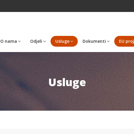
O nama
Odjeli
Usluge
Dokumenti
EU proj
Usluge