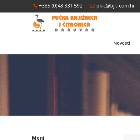
+385 (0)43 331 592
pkic@bj.t-com.hr
Novosti
Meni