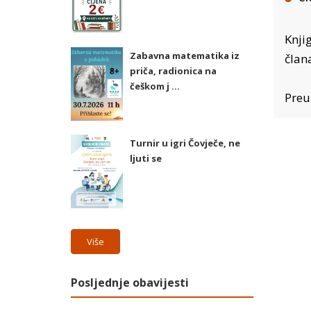
Knji
Zabavna matematika iz
član
priča, radionica na
češkom j ...
Preu
Turnir u igri Čovječe, ne
ljuti se
Više
Posljednje obavijesti