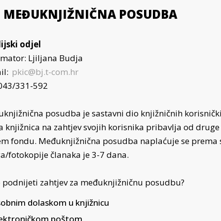
MEĐUKNJIŽNIČNA POSUDBA
ijski odjel
rmator: Ljiljana Budja
il:
pkic@bj.t-com.hr
 043/331-592
knjižnična posudba je sastavni dio knjižničnih korisnič
a knjižnica na zahtjev svojih korisnika pribavlja od drug
em fondu. Međuknjižnična posudba naplaćuje se prema s
ga/fotokopije članaka je 3-7 dana.
 podnijeti zahtjev za međuknjižničnu posudbu?
obnim dolaskom u knjižnicu
ektroničkom poštom