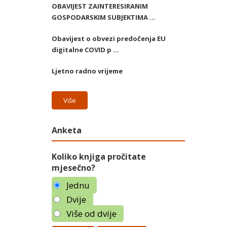
OBAVIJEST ZAINTERESIRANIM
GOSPODARSKIM SUBJEKTIMA ...
Obavijest o obvezi predočenja EU
digitalne COVID p ...
Ljetno radno vrijeme
Više
Anketa
Koliko knjiga pročitate
mjesečno?
Jednu
Dvije
Više od dvije