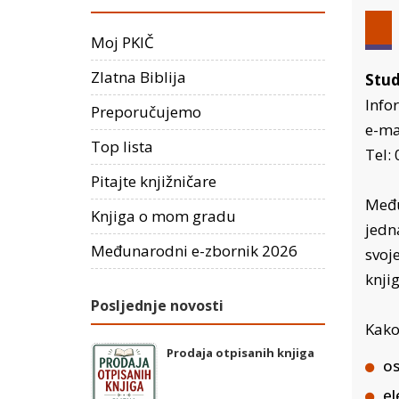
Moj PKIČ
Zlatna Biblija
Stud
Info
Preporučujemo
e-ma
Top lista
Tel:
Pitajte knjižničare
Među
Knjiga o mom gradu
jedn
Međunarodni e-zbornik 2026
svoj
knji
Posljednje novosti
Kako
Prodaja otpisanih knjiga
os
el