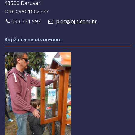
43500 Daruvar
OIB: 09901662337
043 331 592
pkic@bj.t-com.hr
Knjižnica na otvorenom