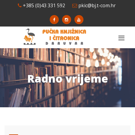
+385 (0)43 331 592
pkic@bj.t-com.hr
Radno vrijeme