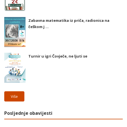
Zabavna matematika iz priča, radionica na
češkom j ...
Turnir u igri Čovječe, ne ljuti se
Više
Posljednje obavijesti