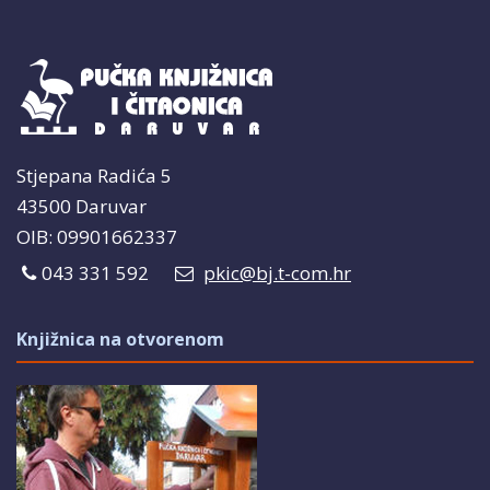
Stjepana Radića 5
43500 Daruvar
OIB: 09901662337
043 331 592
pkic@bj.t-com.hr
Knjižnica na otvorenom