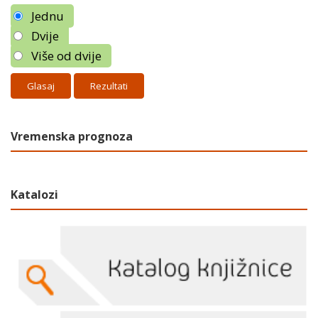
Jednu
Dvije
Više od dvije
Rezultati
Vremenska prognoza
Katalozi