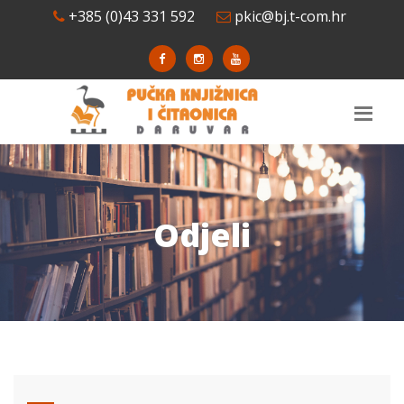
+385 (0)43 331 592
pkic@bj.t-com.hr
Odjeli