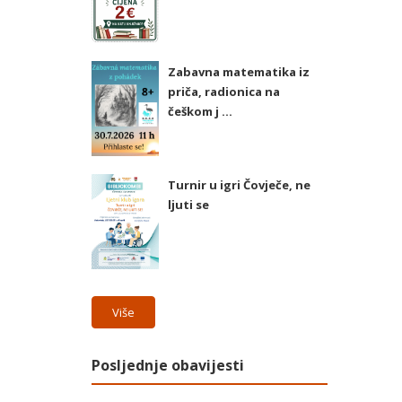
Zabavna matematika iz
priča, radionica na
češkom j ...
Turnir u igri Čovječe, ne
ljuti se
Više
Posljednje obavijesti