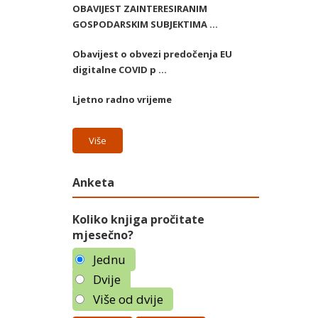
OBAVIJEST ZAINTERESIRANIM
GOSPODARSKIM SUBJEKTIMA ...
Obavijest o obvezi predočenja EU
digitalne COVID p ...
Ljetno radno vrijeme
Više
Anketa
Koliko knjiga pročitate
mjesečno?
Jednu
Dvije
Više od dvije