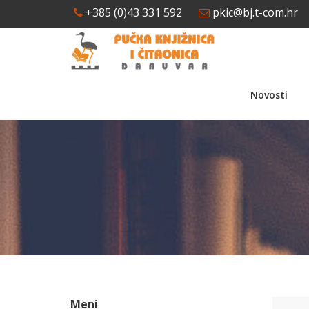
+385 (0)43 331 592
pkic@bj.t-com.hr
Novosti
Meni