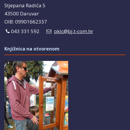
Stjepana Radića 5
43500 Daruvar
OIB: 09901662337
043 331 592
pkic@bj.t-com.hr
Knjižnica na otvorenom