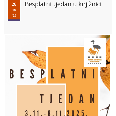
Besplatni tjedan u knjižnici
28
10
'25