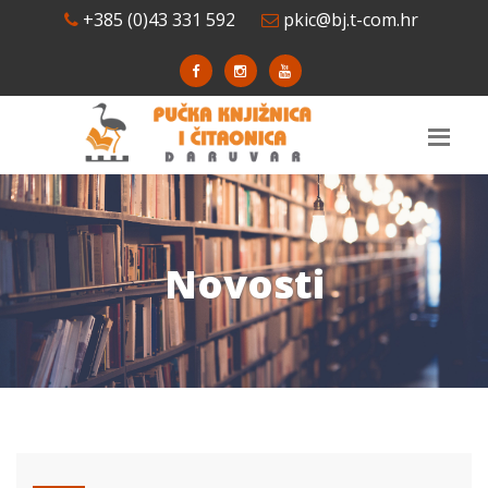
+385 (0)43 331 592
pkic@bj.t-com.hr
Novosti