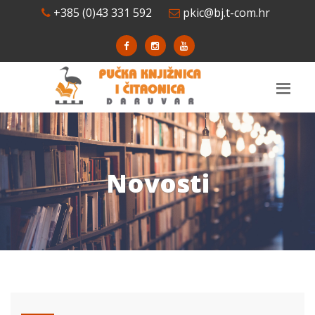
+385 (0)43 331 592
pkic@bj.t-com.hr
Novosti