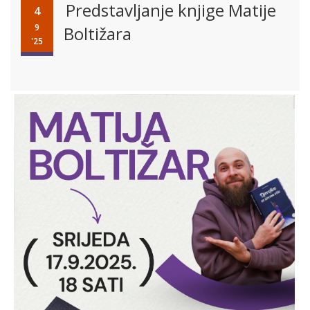
Predstavljanje knjige Matije
4
9
Boltižara
'25