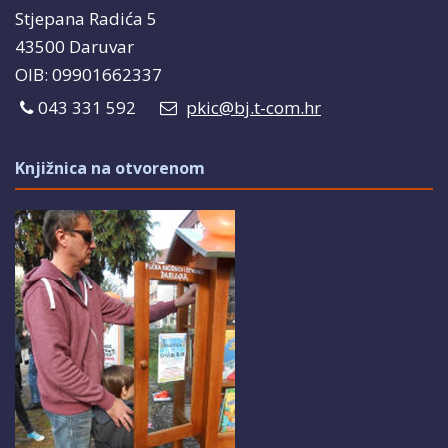
Stjepana Radića 5
43500 Daruvar
OIB: 09901662337
043 331 592
pkic@bj.t-com.hr
Knjižnica na otvorenom