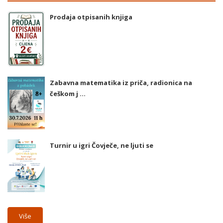
Prodaja otpisanih knjiga
Zabavna matematika iz priča, radionica na
češkom j ...
Turnir u igri Čovječe, ne ljuti se
Više