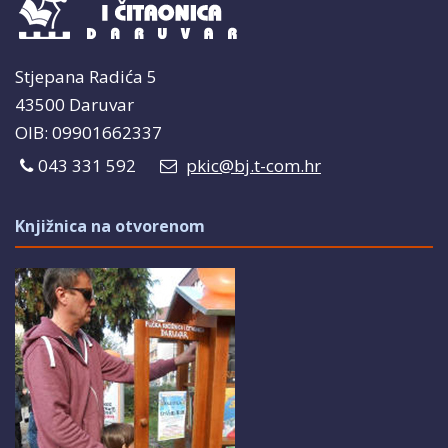
Stjepana Radića 5
43500 Daruvar
OIB: 09901662337
043 331 592
pkic@bj.t-com.hr
Knjižnica na otvorenom