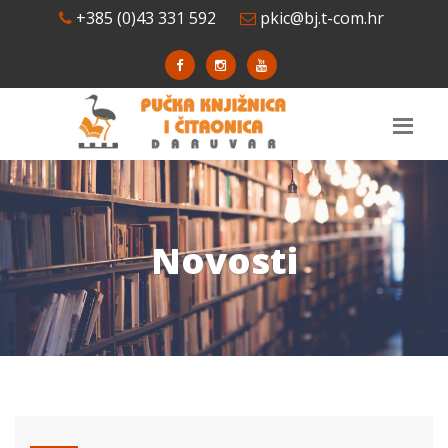
+385 (0)43 331 592
pkic@bj.t-com.hr
Novosti