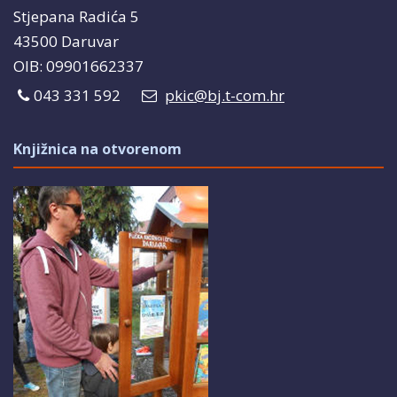
Stjepana Radića 5
43500 Daruvar
OIB: 09901662337
043 331 592
pkic@bj.t-com.hr
Knjižnica na otvorenom