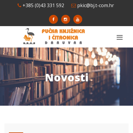
+385 (0)43 331 592
pkic@bj.t-com.hr
Novosti