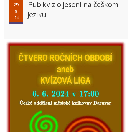
Pub kviz o jeseni na češkom
29
5
jeziku
'24