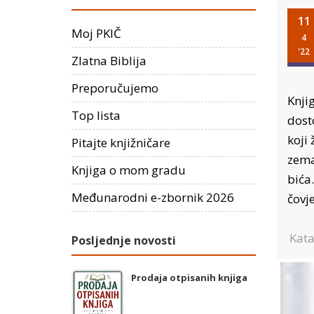
11
Moj PKIČ
4
'22
Zlatna Biblija
Preporučujemo
Knji
Top lista
dost
koji
Pitajte knjižničare
zema
Knjiga o mom gradu
bića.
Međunarodni e-zbornik 2026
čovje
Kata
Posljednje novosti
Prodaja otpisanih knjiga