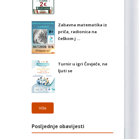
Zabavna matematika iz
priča, radionica na
češkom j ...
Turnir u igri Čovječe, ne
ljuti se
Više
Posljednje obavijesti