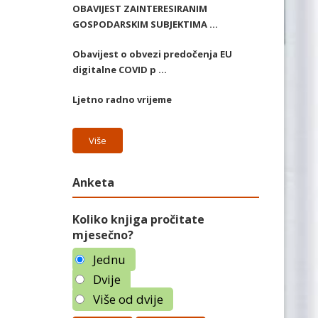
OBAVIJEST ZAINTERESIRANIM
GOSPODARSKIM SUBJEKTIMA ...
Obavijest o obvezi predočenja EU
digitalne COVID p ...
Ljetno radno vrijeme
Više
Anketa
Koliko knjiga pročitate
mjesečno?
Jednu
Dvije
Više od dvije