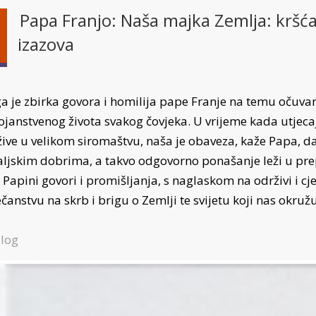
Papa Franjo: Naša majka Zemlja: kršća
izazova
ga je zbirka govora i homilija pape Franje na temu očuvan
ojanstvenog života svakog čovjeka. U vrijeme kada utjec
 žive u velikom siromaštvu, naša je obaveza, kaže Papa, d
ljskim dobrima, a takvo odgovorno ponašanje leži u prepo
 Papini govori i promišljanja, s naglaskom na održivi i cje
čanstvu na skrb i brigu o Zemlji te svijetu koji nas okružu
log