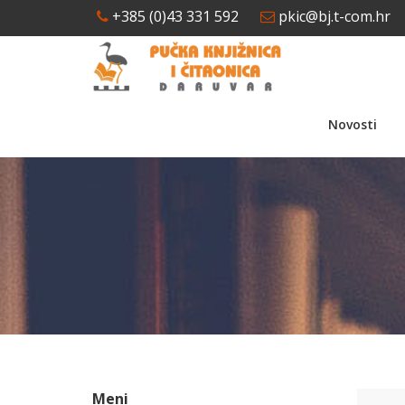
+385 (0)43 331 592
pkic@bj.t-com.hr
Novosti
Meni