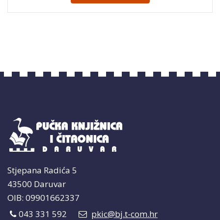
Stjepana Radića 5
43500 Daruvar
OIB: 09901662337
043 331 592
pkic@bj.t-com.hr