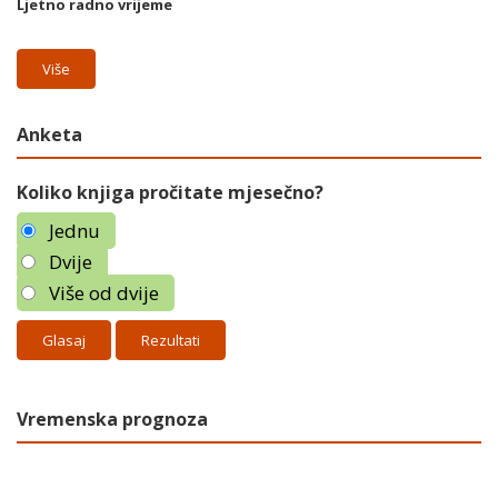
Ljetno radno vrijeme
Više
Anketa
Koliko knjiga pročitate mjesečno?
Jednu
Dvije
Više od dvije
Rezultati
Vremenska prognoza