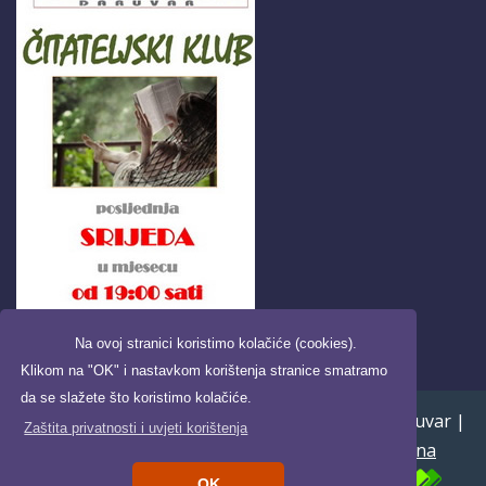
Na ovoj stranici koristimo kolačiće (cookies).
Klikom na "OK" i nastavkom korištenja stranice smatramo
da se slažete što koristimo kolačiće.
Copyright ©2026. Pučka knjižnica i čitaonica Daruvar |
Zaštita privatnosti i uvjeti korištenja
Uvjeti korištenja i zaštita privatnosti
|
Digitalna
pristupačnost
| Powered by
OK