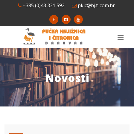
+385 (0)43 331 592
pkic@bj.t-com.hr
Novosti