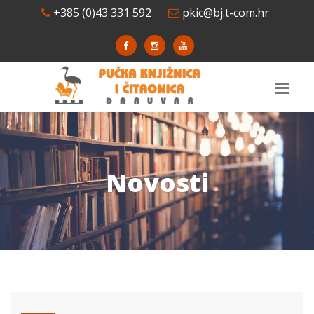
+385 (0)43 331 592
pkic@bj.t-com.hr
Novosti