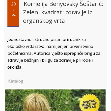
Kornelija Benyovsky Šoštarić:
20
3
Zeleni kvadrat: zdravlje iz
'22
organskog vrta
Jednostavno i stručno pisan priručnik za
ekološko vrtlarstvo, namijenjen prvenstveno
početnicima. Autorica vješto isprepliće brigu za
zdravlje bližnjih i brigu za zdravlje prirode i
okoliša.
Katalog