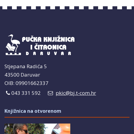
Stjepana Radića 5
43500 Daruvar
OIB: 09901662337
043 331 592
pkic@bj.t-com.hr
Knjižnica na otvorenom