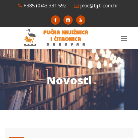
+385 (0)43 331 592
pkic@bj.t-com.hr
Novosti