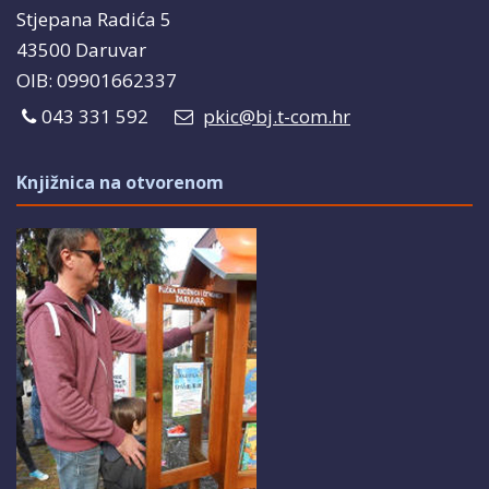
Stjepana Radića 5
43500 Daruvar
OIB: 09901662337
043 331 592
pkic@bj.t-com.hr
Knjižnica na otvorenom