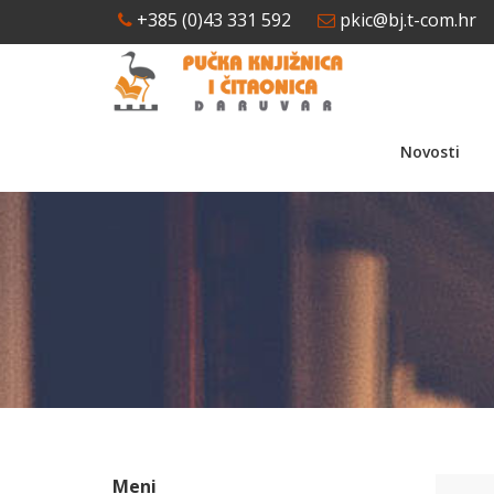
+385 (0)43 331 592
pkic@bj.t-com.hr
Novosti
Meni