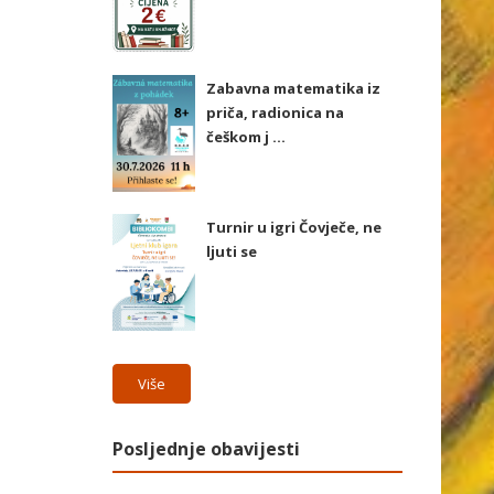
Zabavna matematika iz
priča, radionica na
češkom j ...
Turnir u igri Čovječe, ne
ljuti se
Više
Posljednje obavijesti