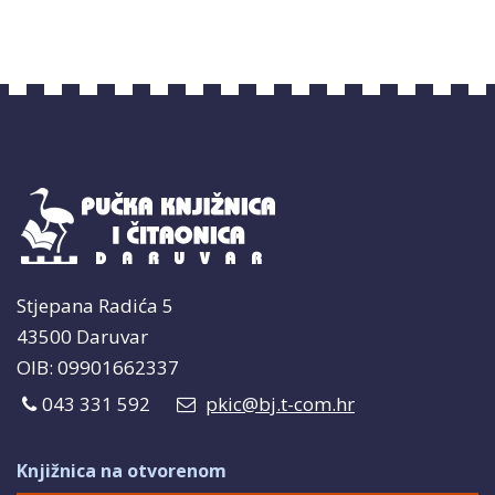
Stjepana Radića 5
43500 Daruvar
OIB: 09901662337
043 331 592
pkic@bj.t-com.hr
Knjižnica na otvorenom