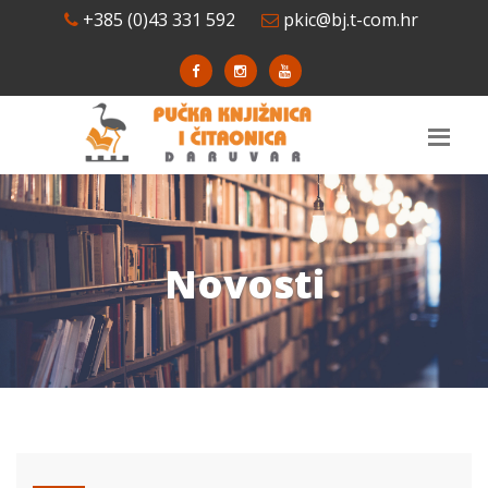
+385 (0)43 331 592
pkic@bj.t-com.hr
Novosti