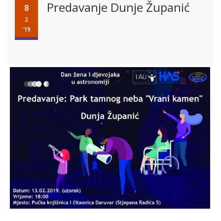
Predavanje Dunje Županić
8
2
'19