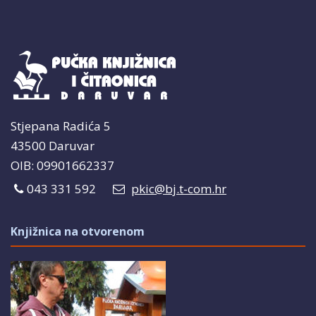
Stjepana Radića 5
43500 Daruvar
OIB: 09901662337
043 331 592
pkic@bj.t-com.hr
Knjižnica na otvorenom