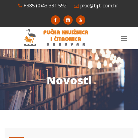
+385 (0)43 331 592
pkic@bj.t-com.hr
Novosti