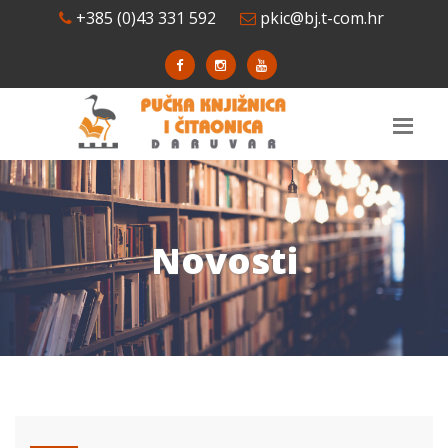
+385 (0)43 331 592
pkic@bj.t-com.hr
Novosti