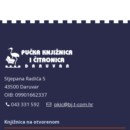
Stjepana Radića 5
43500 Daruvar
OIB: 09901662337
043 331 592
pkic@bj.t-com.hr
Knjižnica na otvorenom