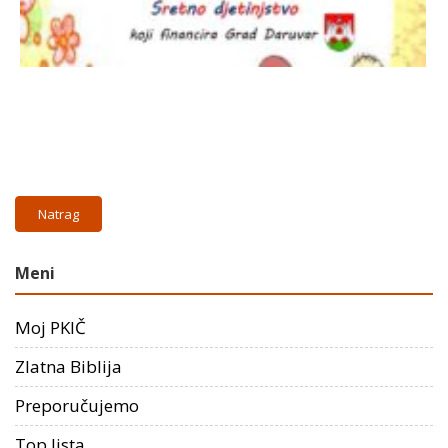
Natrag
Meni
Moj PKIČ
Zlatna Biblija
Preporučujemo
Top lista