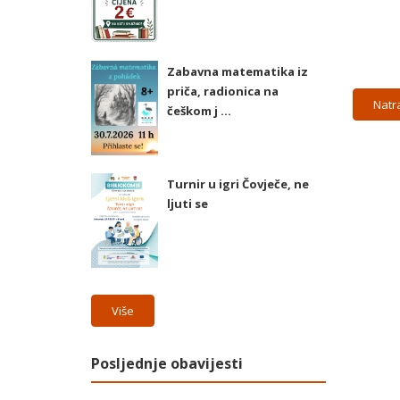
Zabavna matematika iz
priča, radionica na
Natr
češkom j ...
Turnir u igri Čovječe, ne
ljuti se
Više
Posljednje obavijesti