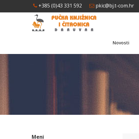
+385 (0)43 331 592
pkic@bj.t-com.hr
Novosti
Meni