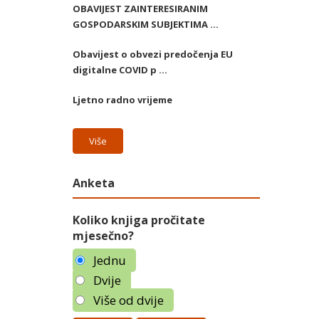
OBAVIJEST ZAINTERESIRANIM
GOSPODARSKIM SUBJEKTIMA ...
Obavijest o obvezi predočenja EU
digitalne COVID p ...
Ljetno radno vrijeme
Više
Anketa
Koliko knjiga pročitate
mjesečno?
Jednu
Dvije
Više od dvije