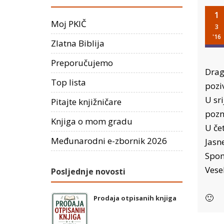
1
Moj PKIČ
3
'16
Zlatna Biblija
Preporučujemo
Drag
Top lista
pozi
U sr
Pitajte knjižničare
pozn
Knjiga o mom gradu
U če
Međunarodni e-zbornik 2026
Jasne
Spom
Vese
Posljednje novosti
🙂
Prodaja otpisanih knjiga