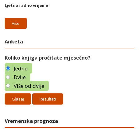
Ljetno radno vrijeme
Više
Anketa
Koliko knjiga pročitate mjesečno?
Jednu
Dvije
Više od dvije
Rezultati
Vremenska prognoza