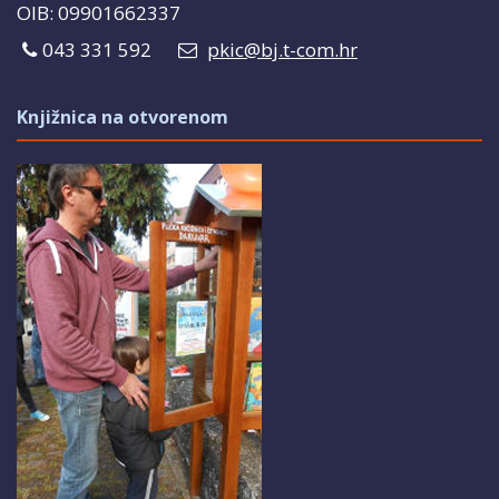
OIB: 09901662337
043 331 592
pkic@bj.t-com.hr
Knjižnica na otvorenom