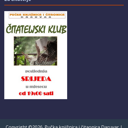
Copyright ©2026. Pučka knjižnica i čitaonica Daruvar |