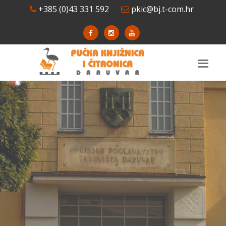
+385 (0)43 331 592
pkic@bj.t-com.hr