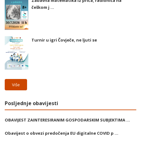
Zabavna matematika iz priča, radionica na
češkom j ...
Turnir u igri Čovječe, ne ljuti se
Više
Posljednje obavijesti
OBAVIJEST ZAINTERESIRANIM GOSPODARSKIM SUBJEKTIMA ...
Obavijest o obvezi predočenja EU digitalne COVID p ...