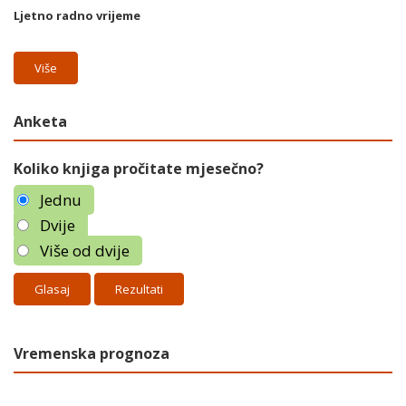
Ljetno radno vrijeme
Više
Anketa
Koliko knjiga pročitate mjesečno?
Jednu
Dvije
Više od dvije
Rezultati
Vremenska prognoza