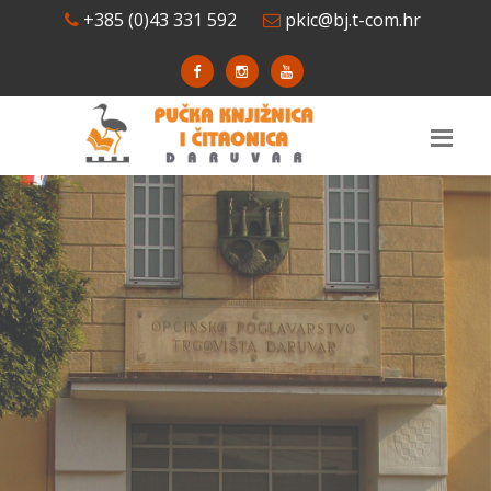
+385 (0)43 331 592
pkic@bj.t-com.hr