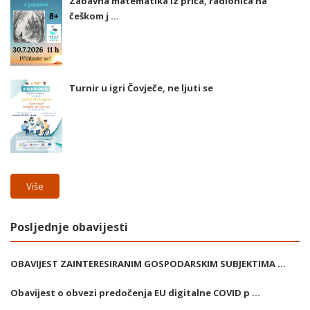
Zabavna matematika iz priča, radionica na
češkom j ...
Turnir u igri Čovječe, ne ljuti se
Više
Posljednje obavijesti
OBAVIJEST ZAINTERESIRANIM GOSPODARSKIM SUBJEKTIMA ...
Obavijest o obvezi predočenja EU digitalne COVID p ...