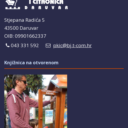
Stjepana Radića 5
43500 Daruvar
OIB: 09901662337
043 331 592
pkic@bj.t-com.hr
Knjižnica na otvorenom