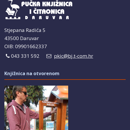
Stjepana Radića 5
43500 Daruvar
OIB: 09901662337
043 331 592
pkic@bj.t-com.hr
Knjižnica na otvorenom