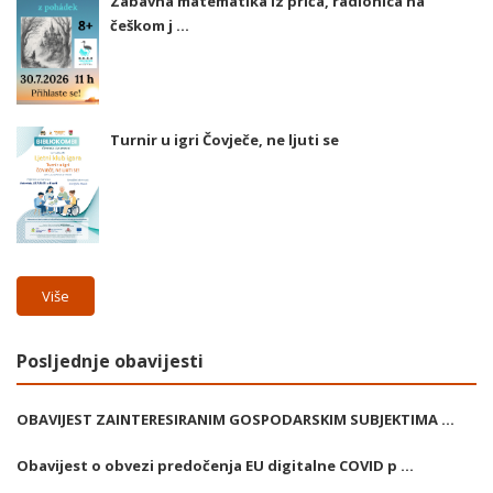
Zabavna matematika iz priča, radionica na
češkom j ...
Turnir u igri Čovječe, ne ljuti se
Više
Posljednje obavijesti
OBAVIJEST ZAINTERESIRANIM GOSPODARSKIM SUBJEKTIMA ...
Obavijest o obvezi predočenja EU digitalne COVID p ...