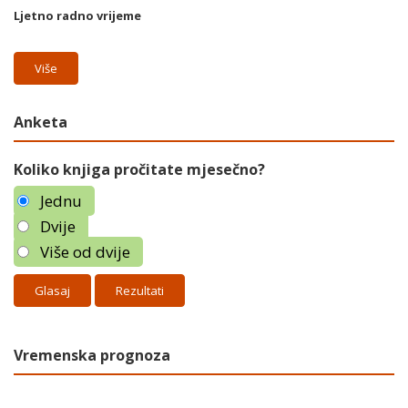
Ljetno radno vrijeme
Više
Anketa
Koliko knjiga pročitate mjesečno?
Jednu
Dvije
Više od dvije
Rezultati
Vremenska prognoza