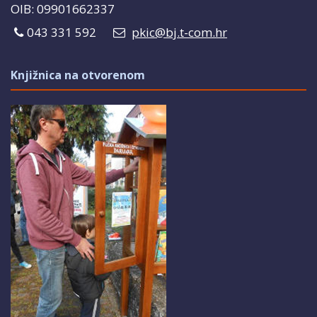
OIB: 09901662337
043 331 592
pkic@bj.t-com.hr
Knjižnica na otvorenom