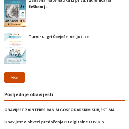
Zabavna matematika iz priča, radionica na
češkom j ...
Turnir u igri Čovječe, ne ljuti se
Više
Posljednje obavijesti
OBAVIJEST ZAINTERESIRANIM GOSPODARSKIM SUBJEKTIMA ...
Obavijest o obvezi predočenja EU digitalne COVID p ...