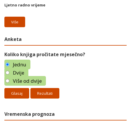
Ljetno radno vrijeme
Više
Anketa
Koliko knjiga pročitate mjesečno?
Jednu
Dvije
Više od dvije
Rezultati
Vremenska prognoza