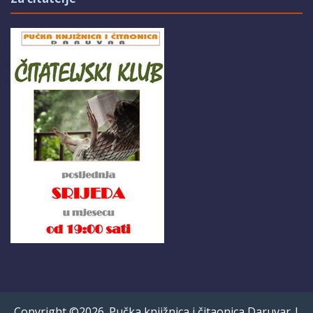
Copyright ©2026. Pučka knjižnica i čitaonica Daruvar |